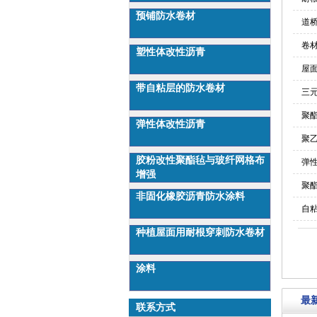
预铺防水卷材
道
卷
塑性体改性沥青
屋
带自粘层的防水卷材
三
聚
弹性体改性沥青
聚
胶粉改性聚酯毡与玻纤网格布
弹
增强
聚
非固化橡胶沥青防水涂料
自
种植屋面用耐根穿刺防水卷材
涂料
最
联系方式