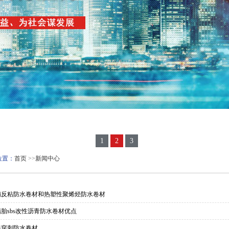
1
2
3
位置：
首页
>>
新闻中心
铺反粘防水卷材和热塑性聚烯烃防水卷材
胎sbs改性沥青防水卷材优点
根穿刺防水卷材