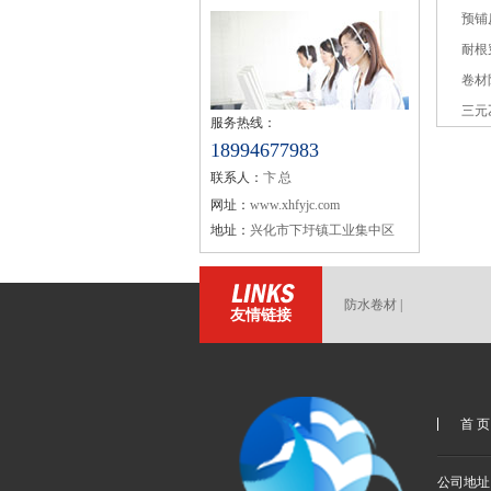
预铺
耐根
卷材
三元
服务热线：
18994677983
联系人：
卞 总
网址：
www.xhfyjc.com
地址：
兴化市下圩镇工业集中区
防水卷材
|
友情链接
首 页
公司地址