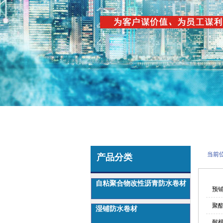
当前
产品分类
自粘聚合物改性沥青防水卷材
预
聚酯
湿铺防水卷材
耐