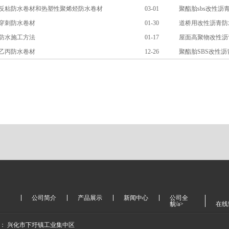
反粘防水卷材和热塑性聚烯烃防水卷材
03-01
聚酯胎sbs改性沥
穿刺防水卷材
01-30
道桥用改性沥青防
防水施工方法
01-17
屋面高聚物改性沥
乙丙防水卷材
12-26
聚酯胎SBS改性
公司简介
产品展示
新闻中心
公司全
貌/a>
在线
： 兴化市下圩镇工业集中区 